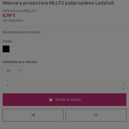
Máscara protectora MLLP2 polipropileno LadyCell
Referencia
069MLLP2
6,99 €
Sin impuesto
Mascarilla para estética.
Color
Negro
Unidades por envase
Añadir al carrito