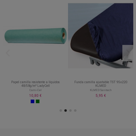
Papel camilla resistente a líquidos
Funda camilla ajustable TST 95x220
48/58g/m² LadyCell
KLMED
Cami-Cel
KLMED Sanitech
10,80 €
5,95 €