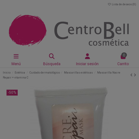
Lista de deseos (
0
)
0
Menú
Búsqueda
Iniciar sesión
Carrito
Inicio
Estética
Cuidado dermatológico
Mascarillas estéticas
Mascarilla Nacre
Repair + vitamina C
-50%