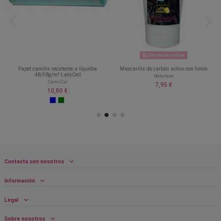
Sin stock online
Papel camilla resistente a líquidos
Mascarilla de carbón activo con limón
48/58g/m² LadyCell
Natureve
Cami-Cel
7,95 €
10,80 €
Contacta con nosotros
Información
Legal
Sobre nosotros