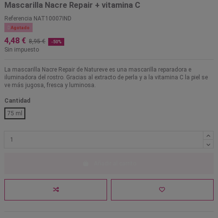
Mascarilla Nacre Repair + vitamina C
Referencia
NAT10007IND

Agotado
4,48 €
8,95 €
-50%
Sin impuesto
La mascarilla Nacre Repair de Natureve es una mascarilla reparadora e
iluminadora del rostro. Gracias al extracto de perla y a la vitamina C la piel se
ve más jugosa, fresca y luminosa.
Cantidad
75 ml
Añadir al carrito