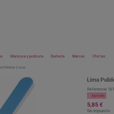
as
Manicura y pedicura
Barbería
Marcas
Ofertas
ma Pulidora 2 usos
Lima Pulid
Referencia
16

Agotado
5,85 €
Sin impuesto