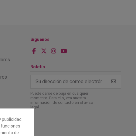
Síguenos
alores
Boletín
tros
Puede darse de baja en cualquier
momento. Para ello, vea nuestra
información de contacto en el aviso
legal.
 publicidad.
e funciones
amiento de