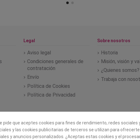
Legal
Sobre nosotros
Aviso legal
Historia
s
Condiciones generales de
Misión, visión y v
contratación
¿Quienes somos?
Envío
Trabaja con noso
Política de Cookies
Política de Privacidad
e pide que aceptes cookies para fines de rendimiento, redes sociales y
iales y las cookies publicitarias de terceros se utilizan para ofrecert
iales y anuncios personalizados. ¿Aceptas estas cookies y el proces