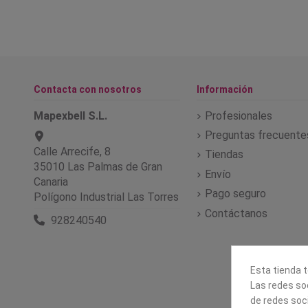
Contacta con nosotros
Información
Mapexbell S.L.
Profesionales
Preguntas frecuente
Calle Arrecife, 8
Tiendas
35010 Las Palmas de Gran
Envío
Canaria
Pago seguro
Polígono Industrial Las Torres
Contáctanos
928240540
Esta tienda t
Las redes soc
de redes soc