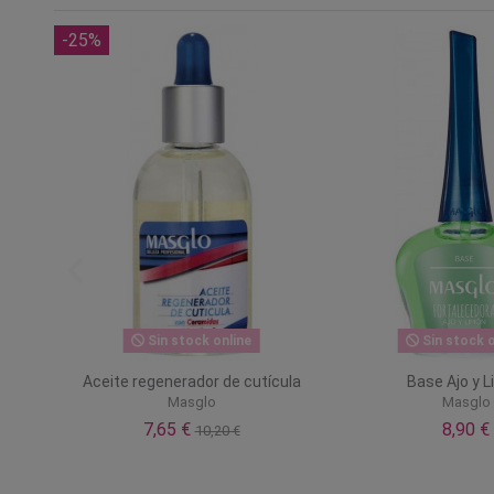
-25%
Sin stock online
Sin stock o
Aceite regenerador de cutícula
Base Ajo y 
Masglo
Masglo
7,65 €
8,90 €
10,20 €