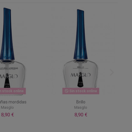
n stock online
Sin stock online
 uñas mordidas
Brillo
Masglo
Masglo
8,90 €
8,90 €