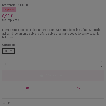
Referencia
16130503

Agotado
8,90 €
Sin impuesto
Esmalte incoloro con sabor amargo para evitar morderse las uñas. Se puede
aplicar directamente sobre la uña o sobre el esmalte deseado como capa de
brillo final.
Cantidad
13.5 ml
Añadir al carrito