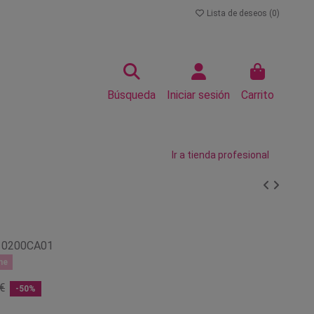
Lista de deseos (
0
)
Búsqueda
Iniciar sesión
Carrito
Ir a tienda profesional
10200CA01
ne
€
-50%