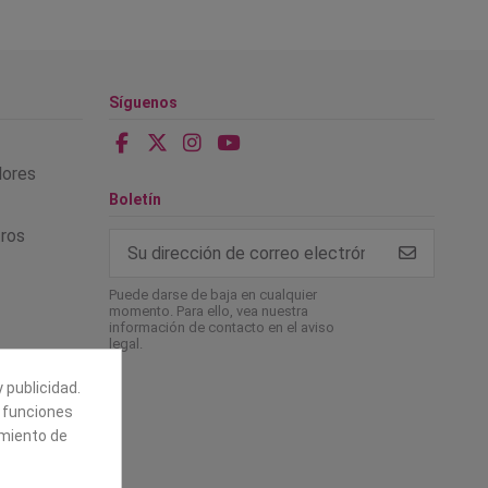
Síguenos
alores
Boletín
tros
Puede darse de baja en cualquier
momento. Para ello, vea nuestra
información de contacto en el aviso
legal.
 publicidad.
e funciones
amiento de