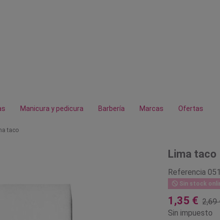
as
Manicura y pedicura
Barbería
Marcas
Ofertas
ma taco
Lima taco
Referencia
05
Sin stock onli
1,35 €
2,69 
Sin impuesto