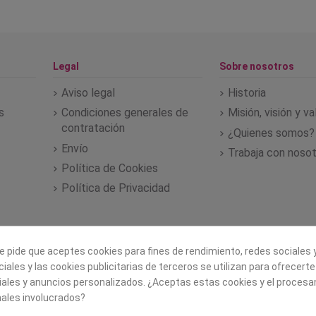
Legal
Sobre nosotros
Aviso legal
Historia
s
Condiciones generales de
Misión, visión y v
contratación
¿Quienes somos?
Envío
Trabaja con noso
Política de Cookies
Política de Privacidad
e pide que aceptes cookies para fines de rendimiento, redes sociales y
iales y las cookies publicitarias de terceros se utilizan para ofrecert
iales y anuncios personalizados. ¿Aceptas estas cookies y el proces
ales involucrados?