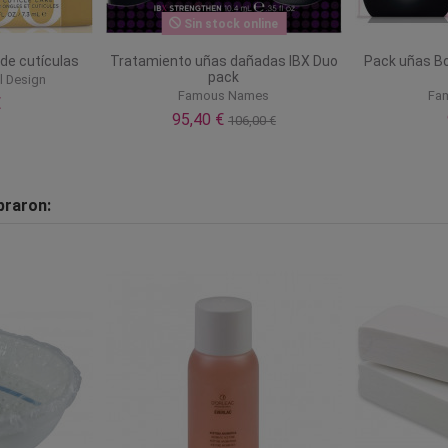
Sin stock online
 de cutículas
Tratamiento uñas dañadas IBX Duo
Pack uñas Bo
pack
l Design
Famous Names
Fa
€
95,40 €
106,00 €
praron: