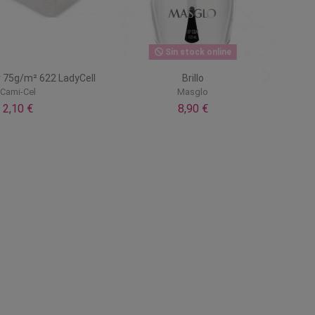
Sin stock online
r 75g/m² 622 LadyCell
Brillo
Cami-Cel
Masglo
2,10 €
8,90 €