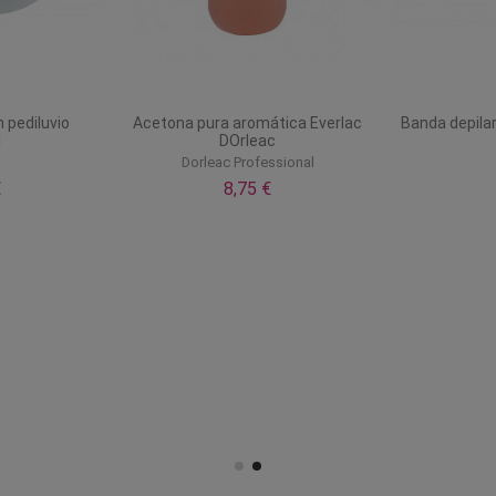
 pediluvio
Acetona pura aromática Everlac
Banda depila
l
DOrleac
l
Dorleac Professional
€
8,75 €