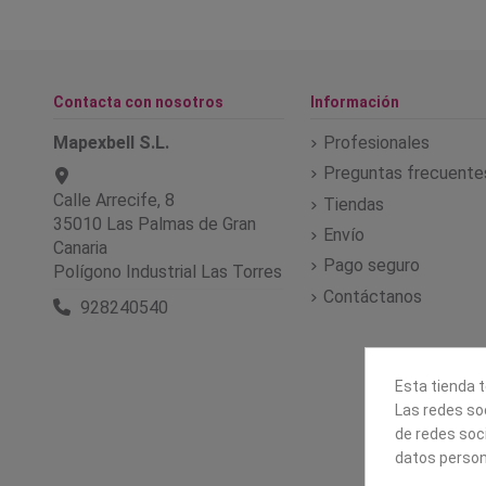
Contacta con nosotros
Información
Mapexbell S.L.
Profesionales
Preguntas frecuente
Calle Arrecife, 8
Tiendas
35010 Las Palmas de Gran
Envío
Canaria
Pago seguro
Polígono Industrial Las Torres
Contáctanos
928240540
Esta tienda t
Las redes soc
de redes soc
datos person