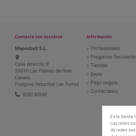
Contacta con nosotros
Información
Mapexbell S.L.
Profesionales
Preguntas frecuente
Calle Arrecife, 8
Tiendas
35010 Las Palmas de Gran
Envío
Canaria
Pago seguro
Polígono Industrial Las Torres
Contáctanos
928240540
Esta tienda t
Las redes soc
de redes soc