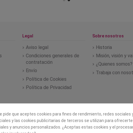
Legal
Sobre nosotros
Aviso legal
Historia
s
Condiciones generales de
Misión, visión y v
contratación
¿Quienes somos?
Envío
Trabaja con noso
Política de Cookies
Política de Privacidad
e pide que aceptes cookies para fines de rendimiento, redes sociales y
iales y las cookies publicitarias de terceros se utilizan para ofrecert
iales y anuncios personalizados. ¿Aceptas estas cookies y el proces