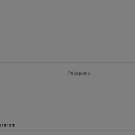
Peluqueria
praron: