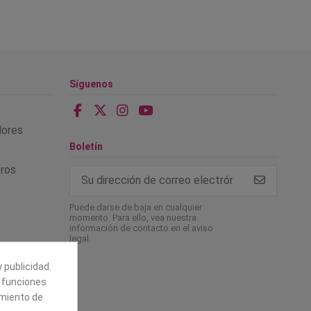
Síguenos
alores
Boletín
tros
Puede darse de baja en cualquier
momento. Para ello, vea nuestra
información de contacto en el aviso
legal.
 publicidad.
e funciones
amiento de