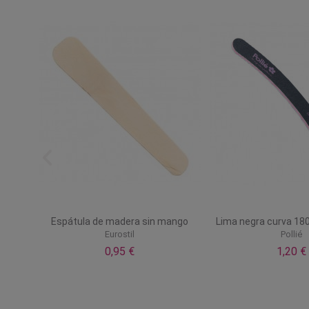
tado
Espátula de madera sin mango
Lima negra curva 180
Eurostil
Pollié
0,95 €
1,20 €