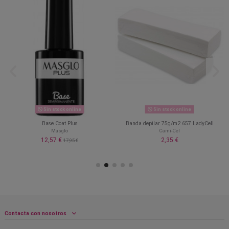
Sin stock online
Sin stock online
Base Coat Plus
Banda depilar 75g/m2 657 LadyCell
Masglo
Cami-Cel
12,57 €
2,35 €
17,95 €
Contacta con nosotros