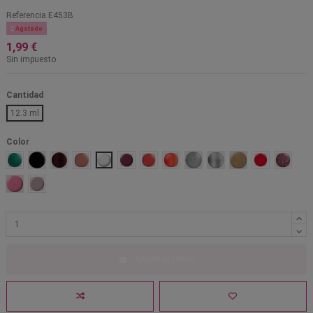
Referencia
E453B

Agotado
1,99 €
Sin impuesto
Cantidad
12.3 ml
Color
Be more pacific
Black creme
Burgundy frost
Casting call
French white creme
Grape minds think alike
Grasping at strawberries
Heatwave
Kaleidoscope
Metallica
Ready to propose
Red red
Sparked
Tickled pink
Yo soy
Añadir al carrito