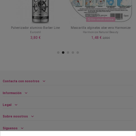
Sin stock online
Pulverizador aluminio Barber Line
Mascarilla alginatos aloe vera Harmonize
Eurostil
Harmonize Natural Beauty
3,80 €
1,48 €
2,95 €
Contacta con nosotros
Información
Legal
Sobre nosotros
Síguenos