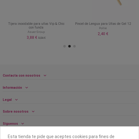
Tijera inoxidable para uñas Vip & Chic
Pincel de Lengua para Uñas de Gel 12
con funda
Pollié
Asuer Group
2,40 €
3,88 €
5,54 €
Contacta con nosotros
Información
Legal
Sobre nosotros
Síguenos
Boletín
Esta tienda te pide que aceptes cookies para fines de