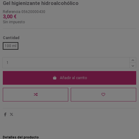
Gel higienizante hidroalcohólico
Referencia
05620000430
3,00 €
Sin impuesto
Cantidad
100 ml
Añadir al carrito
Detalles del producto