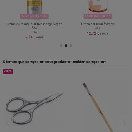
Sin stock online
Sin stock online
Crema de manos nutritiva mango Vegan
Limpiador Desinfectante
Food
A&B
Eveline
12,72 €
15,90 €
2,94 €
4,20 €
Clientes que compraron este producto también compraron:
-30%