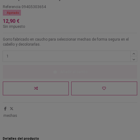
Referencia
094G5303654

Agotado
12,90 €
Sin impuesto
Gorro fabricado en caucho para seleccionar mechas de forma segura en el
cabello y decolorarlas.
Añadir al carrito
mechas
Detalles del producto