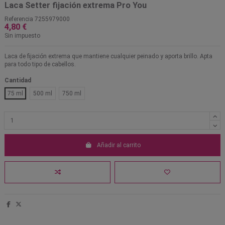
Laca Setter fijación extrema Pro You
Referencia
7255979000
4,80 €
Sin impuesto
Laca de fijación extrema que mantiene cualquier peinado y aporta brillo. Apta
para todo tipo de cabellos.
Cantidad
75 ml
500 ml
750 ml
Añadir al carrito