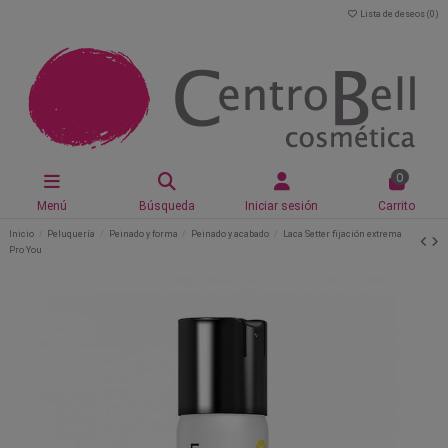
Lista de deseos (
0
)
0
Menú
Búsqueda
Iniciar sesión
Carrito
Inicio
Peluquería
Peinado y forma
Peinado y acabado
Laca Setter fijación extrema
Pro You