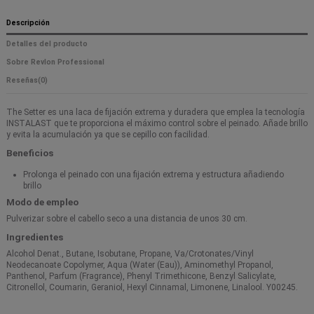
Descripción
Detalles del producto
Sobre Revlon Professional
Reseñas
(0)
The Setter es una laca de fijación extrema y duradera que emplea la tecnología
INSTALAST que te proporciona el máximo control sobre el peinado. Añade brillo
y evita la acumulación ya que se cepillo con facilidad.
Beneficios
Prolonga el peinado con una fijación extrema y estructura añadiendo
brillo
Modo de empleo
Pulverizar sobre el cabello seco a una distancia de unos 30 cm.
Ingredientes
Alcohol Denat., Butane, Isobutane, Propane, Va/Crotonates/Vinyl
Neodecanoate Copolymer, Aqua (Water (Eau)), Aminomethyl Propanol,
Panthenol, Parfum (Fragrance), Phenyl Trimethicone, Benzyl Salicylate,
Citronellol, Coumarin, Geraniol, Hexyl Cinnamal, Limonene, Linalool. Y00245.