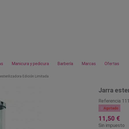
as
Manicura y pedicura
Barbería
Marcas
Ofertas
 esterilizadora Edición Limitada
Jarra este
Referencia
11

Agotado
11,50 €
Sin impuesto