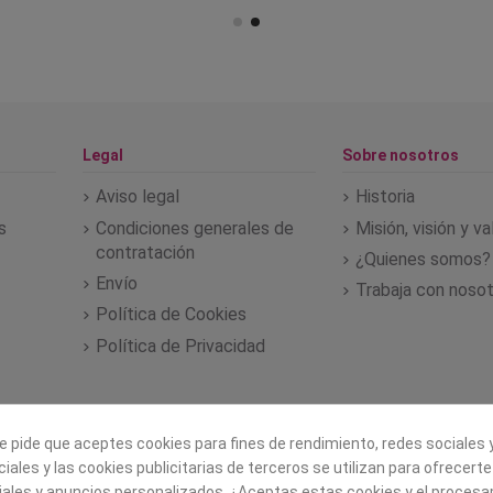
Legal
Sobre nosotros
Aviso legal
Historia
s
Condiciones generales de
Misión, visión y v
contratación
¿Quienes somos?
Envío
Trabaja con noso
Política de Cookies
Política de Privacidad
e pide que aceptes cookies para fines de rendimiento, redes sociales y
iales y las cookies publicitarias de terceros se utilizan para ofrecert
iales y anuncios personalizados. ¿Aceptas estas cookies y el proces