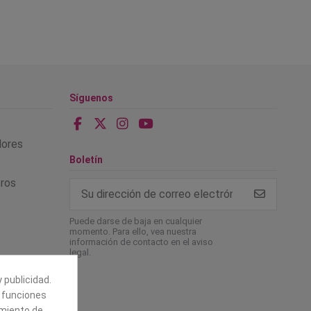
Síguenos
alores
Boletín
tros
Puede darse de baja en cualquier
momento. Para ello, vea nuestra
información de contacto en el aviso
legal.
 publicidad.
e funciones
amiento de