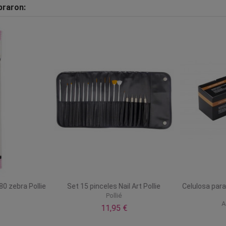
praron:
0 zebra Pollie
Set 15 pinceles Nail Art Pollie
Celulosa para
Pollié
A
11,95 €