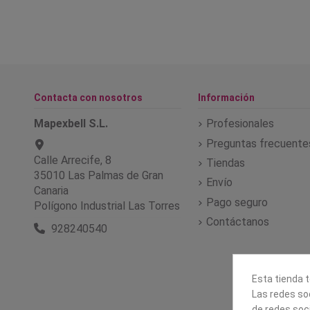
Contacta con nosotros
Información
Mapexbell S.L.
Profesionales
Preguntas frecuente
Calle Arrecife, 8
Tiendas
35010 Las Palmas de Gran
Envío
Canaria
Pago seguro
Polígono Industrial Las Torres
Contáctanos
928240540
Esta tienda t
Las redes soc
de redes soc