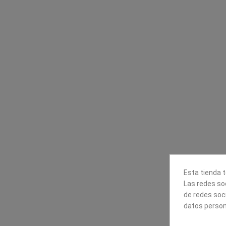
Contacta con nosotros
Información
Mapexbell S.L.
Profesionales
Preguntas frecuente
Calle Arrecife, 8
Tiendas
35010 Las Palmas de Gran
Envío
Canaria
Pago seguro
Polígono Industrial Las Torres
Contáctanos
928240540
Esta tienda t
Las redes soc
de redes soc
datos person