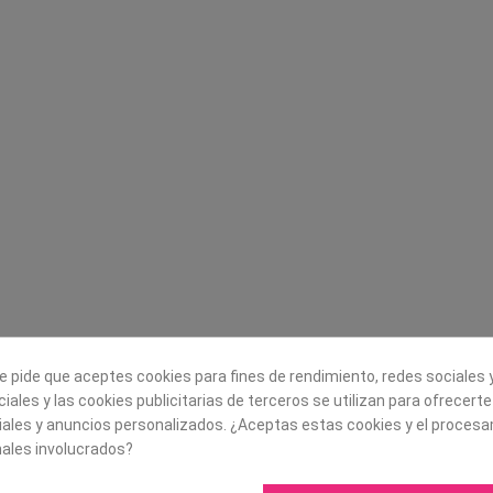
Legal
Sobre nosotros
Aviso legal
Historia
s
Condiciones generales de
Misión, visión y v
contratación
¿Quienes somos?
Envío
Trabaja con noso
Política de Cookies
Política de Privacidad
e pide que aceptes cookies para fines de rendimiento, redes sociales y
iales y las cookies publicitarias de terceros se utilizan para ofrecert
iales y anuncios personalizados. ¿Aceptas estas cookies y el proces
ales involucrados?