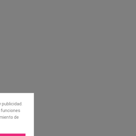
Síguenos
alores
Boletín
tros
Puede darse de baja en cualquier
momento. Para ello, vea nuestra
información de contacto en el aviso
legal.
 publicidad.
e funciones
amiento de