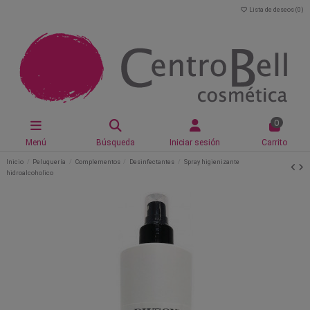
Lista de deseos (
0
)
0
Menú
Búsqueda
Iniciar sesión
Carrito
Inicio
Peluquería
Complementos
Desinfectantes
Spray higienizante
hidroalcoholico