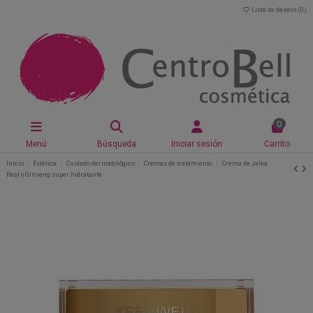
Lista de deseos (
0
)
0
Menú
Búsqueda
Iniciar sesión
Carrito
Inicio
Estética
Cuidado dermatológico
Cremas de tratamiento
Crema de Jalea
Real y Ginseng super hidratante