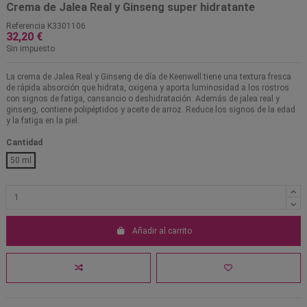
Crema de Jalea Real y Ginseng super hidratante
Referencia
K3301106
32,20 €
Sin impuesto
La crema de Jalea Real y Ginseng de día de Keenwell tiene una textura fresca
de rápida absorción que hidrata, oxigena y aporta luminosidad a los rostros
con signos de fatiga, cansancio o deshidratación. Además de jalea real y
ginseng, contiene polipéptidos y aceite de arroz. Reduce los signos de la edad
y la fatiga en la piel.
Cantidad
50 ml
Añadir al carrito