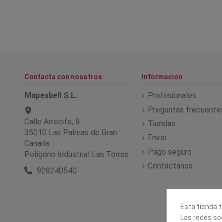
Contacta con nosotros
Información
Mapexbell S.L.
Profesionales
Preguntas frecuente
Calle Arrecife, 8
Tiendas
35010 Las Palmas de Gran
Envío
Canaria
Pago seguro
Polígono Industrial Las Torres
Contáctanos
928240540
Esta tienda t
Las redes soc