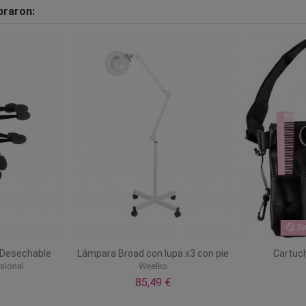
praron:
Si
 Desechable
Lámpara Broad con lupa x3 con pie
Cartuch
sional
Weelko
85,49 €