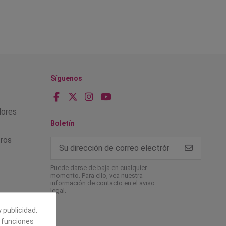
Síguenos
alores
Boletín
tros
Puede darse de baja en cualquier
momento. Para ello, vea nuestra
información de contacto en el aviso
legal.
 publicidad.
e funciones