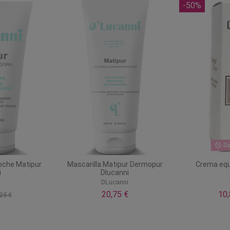
-50%
Si
oche Matipur
Mascarilla Matipur Dermopur
Crema equi
i
Dlucanni
i
DLucanni
20,75 €
10
25 €