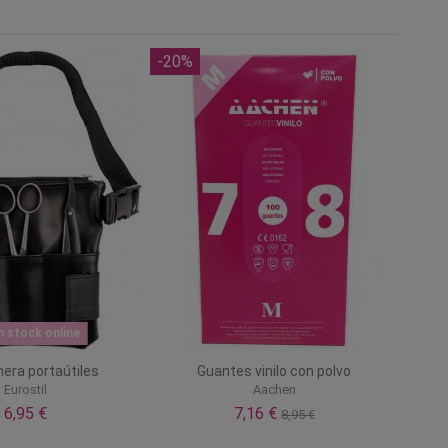
-20%
n stock online
era portaútiles
Guantes vinilo con polvo
Eurostil
Aachen
6,95 €
7,16 €
8,95 €