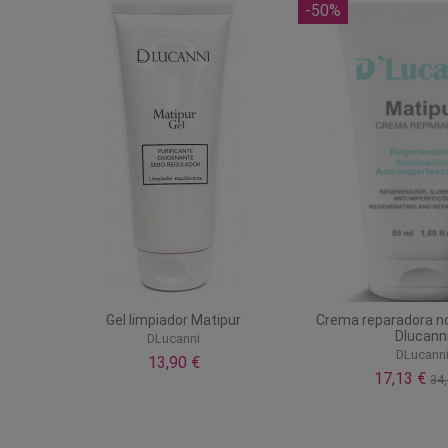
-50%
Gel limpiador Matipur
Crema reparadora n
Dlucann
DLucanni
DLucann
13,90 €
17,13 €
34,