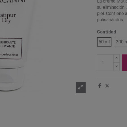
La crema Matipu
su eliminación.
piel. Contiene 
polisacáridos.
Cantidad
50 ml
200 