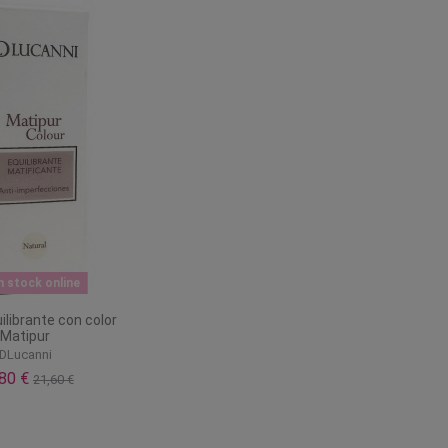
n stock online
librante con color
Matipur
DLucanni
,80 €
21,60 €