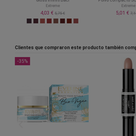
Extreme
Extreme
4,03 €
5,01 €
5,75 €
7,1
Clientes que compraron este producto también com
-35%