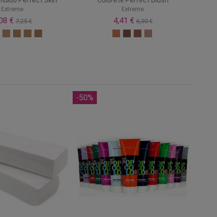
Extreme
Extreme
,08 €
4,41 €
7,25 €
6,30 €
-50%