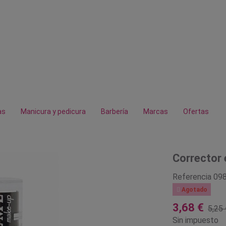
as
Manicura y pedicura
Barbería
Marcas
Ofertas
Corrector 
Referencia
09

Agotado
3,68 €
5,25 
Sin impuesto