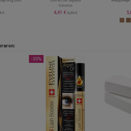
Extreme
4,41 €
5
5 €
6,30 €
praron:
-30%