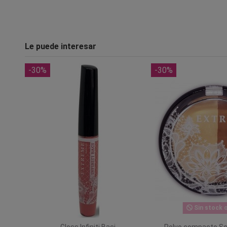
Le puede interesar
-30%
-30%
Sin stock o
Gloss Infiniti Baci
Polvo compacto Sc