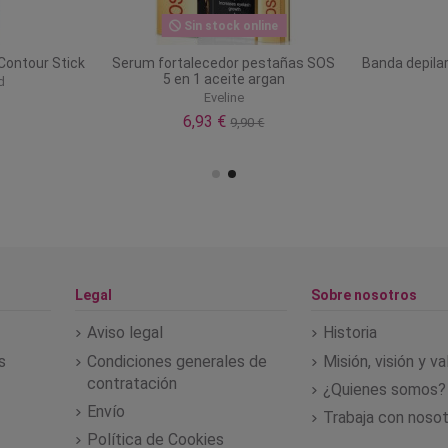
Sin stock online
Contour Stick
Serum fortalecedor pestañas SOS
Banda depila
5 en 1 aceite argan
d
Eveline
6,93 €
9,90 €
Legal
Sobre nosotros
Aviso legal
Historia
s
Condiciones generales de
Misión, visión y v
contratación
¿Quienes somos?
Envío
Trabaja con noso
Política de Cookies