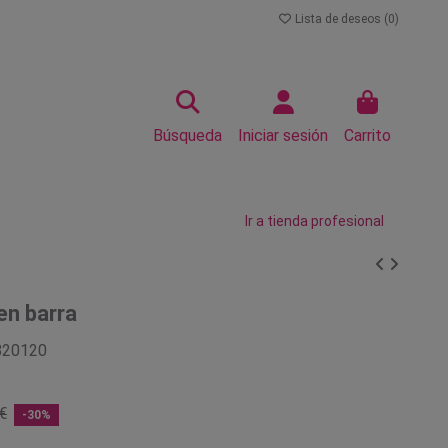
Lista de deseos (
0
)
Búsqueda
Iniciar sesión
Carrito
Ir a tienda profesional
en barra
820120
€
-30%