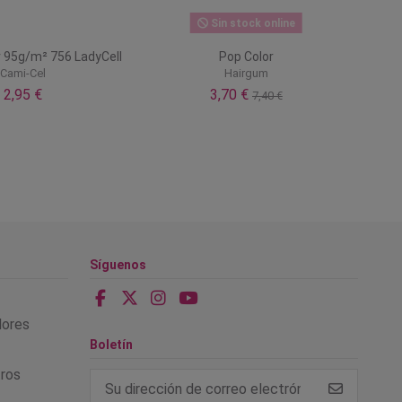
Sin stock online
r 95g/m² 756 LadyCell
Pop Color
Cami-Cel
Hairgum
2,95 €
3,70 €
7,40 €
Síguenos
alores
Boletín
tros