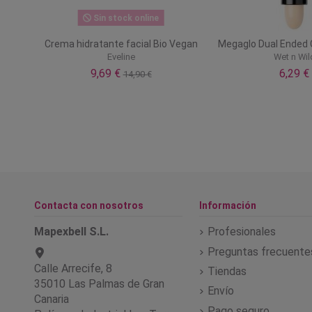
Sin stock online
anente
Crema hidratante facial Bio Vegan
Megaglo Dual Ended 
Eveline
Wet n Wil
9,69 €
6,29 €
14,90 €
Contacta con nosotros
Información
Mapexbell S.L.
Profesionales
Preguntas frecuente
Calle Arrecife, 8
Tiendas
35010 Las Palmas de Gran
Envío
Canaria
Pago seguro