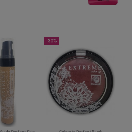
-30%
 fluido Perfect Skin
Colorete Perfect Blush