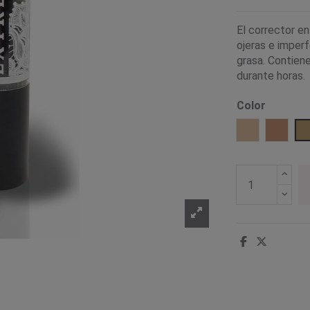
El corrector e
ojeras e imperf
grasa. Contiene
durante horas.
Color
18 Rosa
19 Me