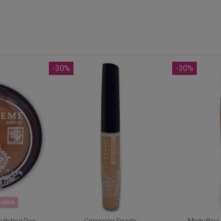
-30%
-30%
nline
ulpting Duo
Corrector líquido
Maquillaje