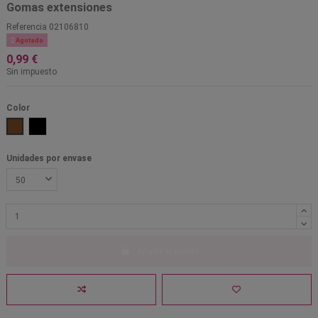
Gomas extensiones
Referencia
02106810

Agotado
0,99 €
Sin impuesto
Color
Transparente
Marrón
Negro
Unidades por envase
Añadir al carrito