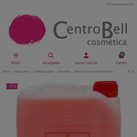
Lista de deseos (
0
)
0
Menú
Búsqueda
Iniciar sesión
Carrito
Inicio
Peluquería
Cuidado Capilar
Champús
Champú con esencia de fresa
-35%