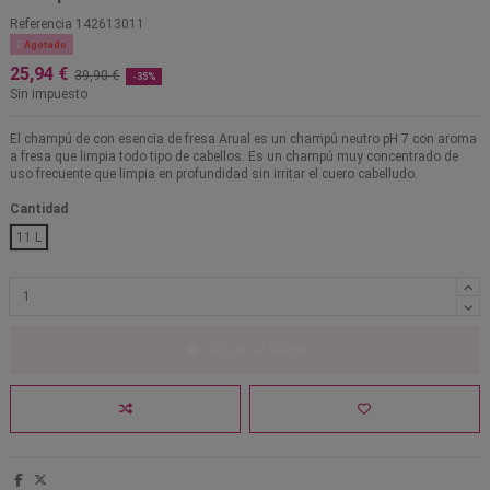
Referencia
142613011

Agotado
25,94 €
39,90 €
-35%
Sin impuesto
El champú de con esencia de fresa Arual es un champú neutro pH 7 con aroma
a fresa que limpia todo tipo de cabellos. Es un champú muy concentrado de
uso frecuente que limpia en profundidad sin irritar el cuero cabelludo.
Cantidad
11 L
Añadir al carrito