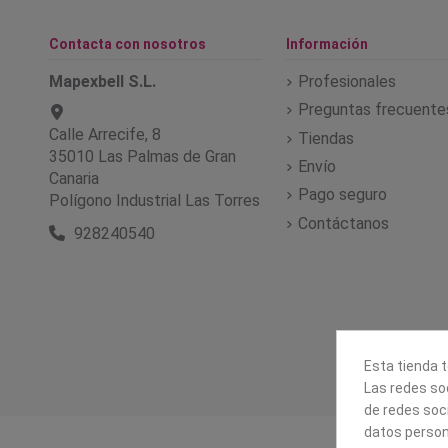
Contacta con nosotros
Información
Mapexbell S.L.
Profesionales
Preguntas frecuente
Calle Arrecife, 8
Tiendas
35010 Las Palmas de Gran
Envío
Canaria
Pago seguro
Polígono Industrial Las Torres
Contáctanos
928240540
Esta tienda t
Las redes soc
de redes soc
datos person