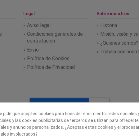
Legal
Sobre nosotros
Aviso legal
Historia
s
Condiciones generales de
Misión, visión y v
contratación
¿Quienes somos?
Envío
Trabaja con noso
Política de Cookies
Política de Privacidad
e pide que aceptes cookies para fines de rendimiento, redes sociales y
iales y las cookies publicitarias de terceros se utilizan para ofrecert
iales y anuncios personalizados. ¿Aceptas estas cookies y el proces
ales involucrados?