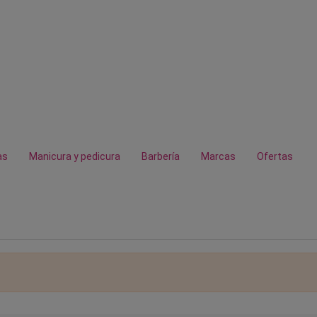
as
Manicura y pedicura
Barbería
Marcas
Ofertas