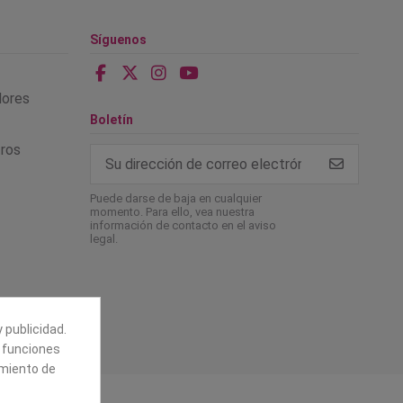
Síguenos
alores
Boletín
tros
Puede darse de baja en cualquier
momento. Para ello, vea nuestra
información de contacto en el aviso
legal.
 publicidad.
e funciones
amiento de