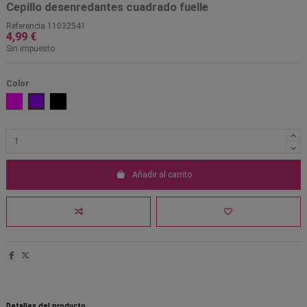
Cepillo desenredantes cuadrado fuelle
Referencia
11032541
4,99 €
Sin impuesto
Color
Fucsia
Morado
Negro
Añadir al carrito
Detalles del producto