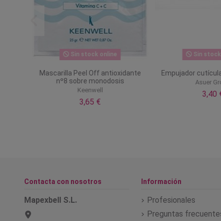
Sin stock online
Sin stock o
Mascarilla Peel Off antioxidante
Empujador cutículas
nº8 sobre monodosis
Asuer Gro
Keenwell
3,40 €
3,65 €
Contacta con nosotros
Información
Mapexbell S.L.
Profesionales
Preguntas frecuente