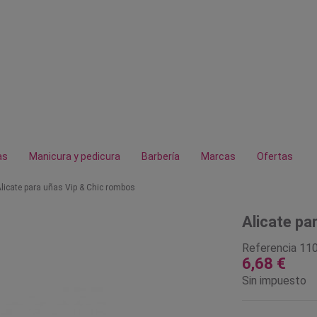
as
Manicura y pedicura
Barbería
Marcas
Ofertas
licate para uñas Vip & Chic rombos
Alicate pa
Referencia
11
6,68 €
Sin impuesto