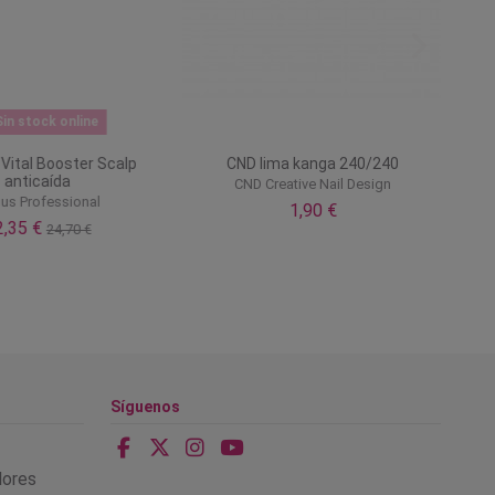
n stock online
tal Booster Scalp
CND lima kanga 240/240
anticaída
CND Creative Nail Design
 Professional
1,90 €
,35 €
24,70 €
Síguenos
alores