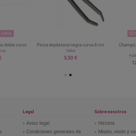
nline
Si
 doble curvo
Pinza depilatoria negra curva 8 cm
Champú Vi
up
Sakai
Kadus
5,50 €
12
Legal
Sobre nosotros
Aviso legal
Historia
s
Condiciones generales de
Misión, visión y v