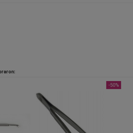
praron:
-50%