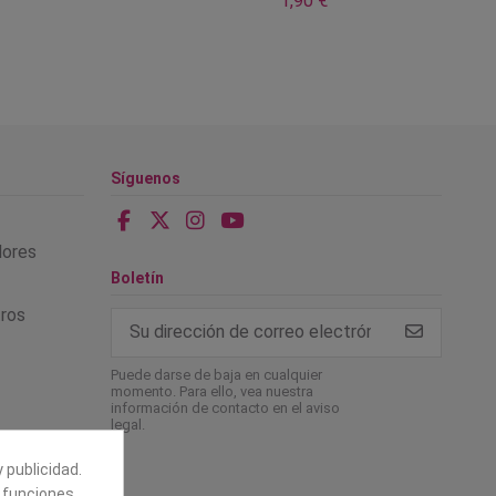
1,90 €
Síguenos
alores
Boletín
tros
Puede darse de baja en cualquier
momento. Para ello, vea nuestra
información de contacto en el aviso
legal.
 publicidad.
e funciones