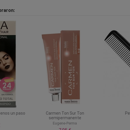
praron:
renos un paso
Carmen Ton Sur Ton
Pe
semipermanente
Eugene-Perma
€