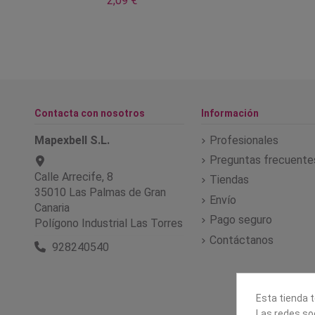
2,09 €
Contacta con nosotros
Información
Mapexbell S.L.
Profesionales
Preguntas frecuente
Calle Arrecife, 8
Tiendas
35010 Las Palmas de Gran
Envío
Canaria
Pago seguro
Polígono Industrial Las Torres
Contáctanos
928240540
Esta tienda t
Las redes soc