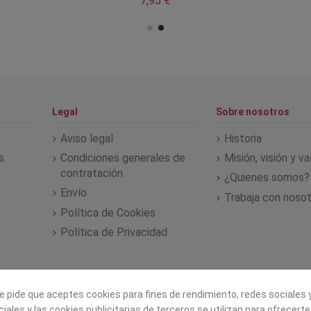
7,95 €
Legal
Sobre nosotros
Aviso legal
Historia
s
Condiciones generales de
Misión, visión y v
contratación
¿Quienes somos?
Envío
Trabaja con noso
Política de Cookies
Política de Privacidad
e pide que aceptes cookies para fines de rendimiento, redes sociales y
iales y las cookies publicitarias de terceros se utilizan para ofrecert