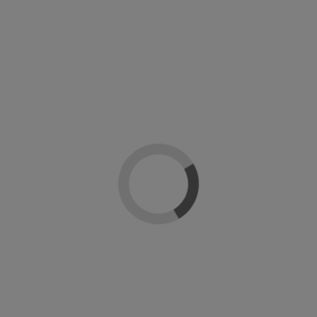
Detalles del producto
Sobre Regincos
Reseñas
(0)
Gama
Cork
En stock
0 Unidades
Marca
ean13
8423146204293
Le puede interesar
-20%