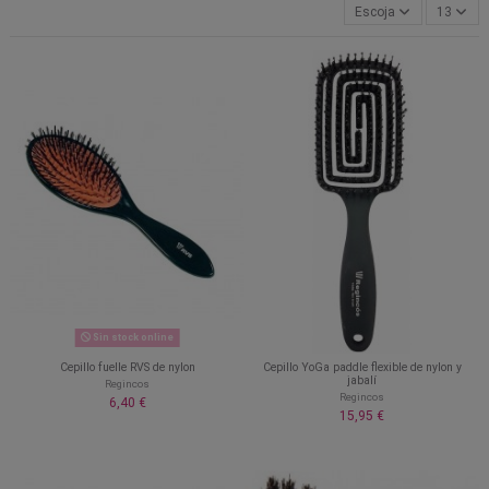
Escoja
13
Sin stock online
Cepillo fuelle RVS de nylon
Cepillo YoGa paddle flexible de nylon y
jabalí
Regincos
Regincos
6,40 €
15,95 €