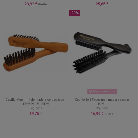
23,92 €
25,85 €
29,90 €
-20%
Sin stock online
Cepillo Men mini de madera cerdas jabali
Cepillo Soft Fader men madera cerdas
para barba bigote
jabalí
Regincos
Regincos
19,75 €
16,99 €
21,24 €