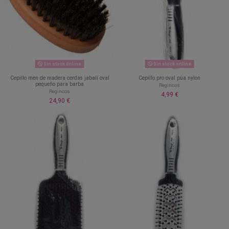
Sin stock online
Sin stock online
Cepillo men de madera cerdas jabalí oval
Cepillo pro oval púa nylon
pequeño para barba
Regincos
Regincos
4,99 €
24,90 €