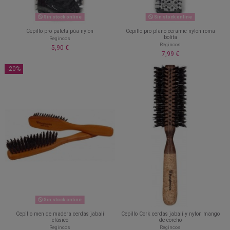
Sin stock online
Sin stock online
Cepillo pro paleta púa nylon
Cepillo pro plano ceramic nylon roma
bolita
Regincos
Regincos
5,90 €
7,99 €
-20%
Sin stock online
Cepillo men de madera cerdas jabalí
Cepillo Cork cerdas jabalí y nylon mango
clásico
de corcho
Regincos
Regincos