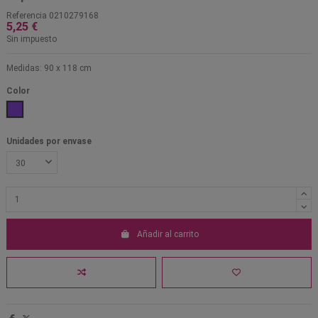
Referencia
0210279168
5,25 €
Sin impuesto
Medidas: 90 x 118 cm
Color
Lila
Unidades por envase
Añadir al carrito