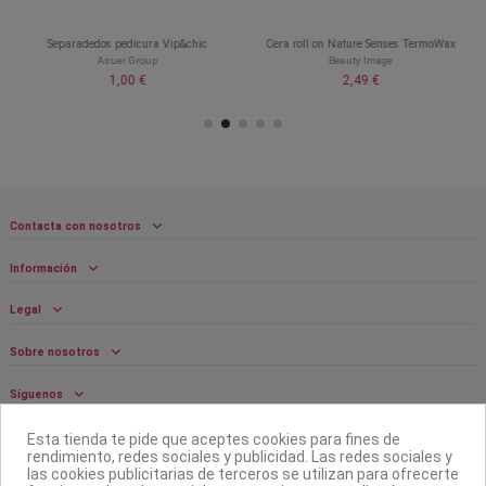
Separadedos pedicura Vip&chic
Cera roll on Nature Senses TermoWax
Asuer Group
Beauty Image
1,00 €
2,49 €
Contacta con nosotros
Información
Legal
Sobre nosotros
Síguenos
Boletín
Esta tienda te pide que aceptes cookies para fines de
rendimiento, redes sociales y publicidad. Las redes sociales y
las cookies publicitarias de terceros se utilizan para ofrecerte