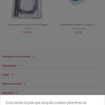
Alicate pedicura Inox 14 cm Solingen
Separadedos pedicura Vip&chic
Disprof
Asuer Group
16,99 €
1,00 €
Contacta con nosotros
Información
Legal
Sobre nosotros
Síguenos
Boletín
Esta tienda te pide que aceptes cookies para fines de