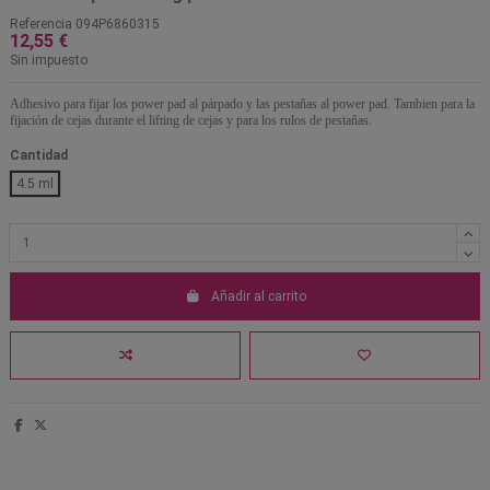
Referencia
094P6860315
12,55 €
Sin impuesto
Adhesivo para fijar los power pad al párpado y las pestañas al power pad. Tambien para la
fijación de cejas durante el lifting de cejas y para los rulos de pestañas.
Cantidad
4.5 ml
Añadir al carrito