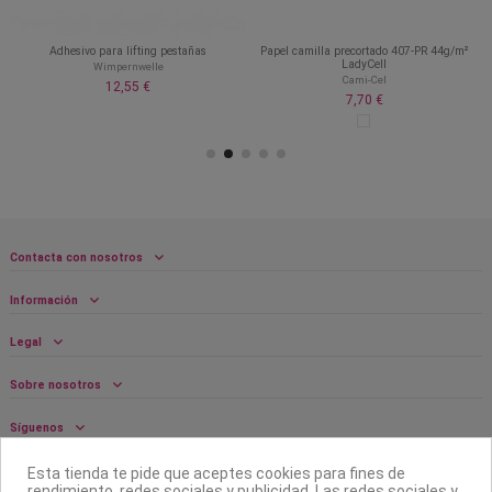
Adhesivo para lifting pestañas
Papel camilla precortado 407-PR 44g/m²
LadyCell
Wimpernwelle
Cami-Cel
12,55 €
7,70 €
Contacta con nosotros
Información
Legal
Sobre nosotros
Síguenos
Boletín
Esta tienda te pide que aceptes cookies para fines de
rendimiento, redes sociales y publicidad. Las redes sociales y