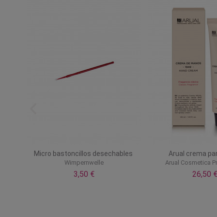
50g/m²
Micro bastoncillos desechables
Arual crema para
Wimpernwelle
Arual Cosmetica P
3,50 €
26,50 