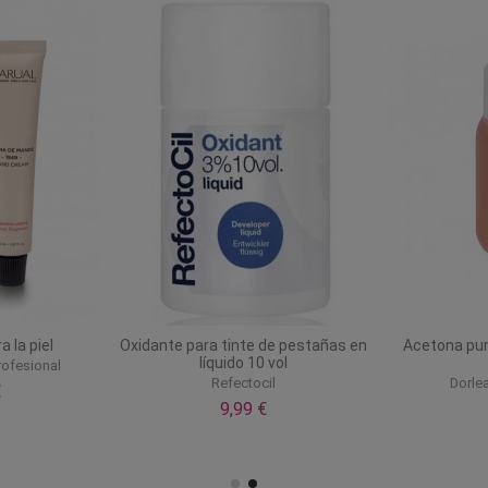
 la piel
Oxidante para tinte de pestañas en
Acetona pur
líquido 10 vol
rofesional
Refectocil
Dorle
€
9,99 €