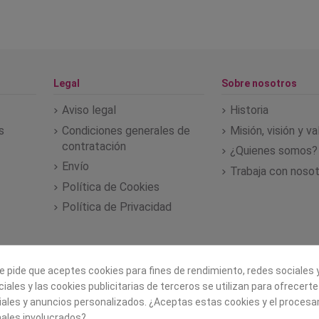
Legal
Sobre nosotros
Aviso legal
Historia
s
Condiciones generales de
Misión, visión y v
contratación
¿Quienes somos?
Envío
Trabaja con noso
Política de Cookies
Política de Privacidad
e pide que aceptes cookies para fines de rendimiento, redes sociales y
iales y las cookies publicitarias de terceros se utilizan para ofrecert
iales y anuncios personalizados. ¿Aceptas estas cookies y el proces
ales involucrados?