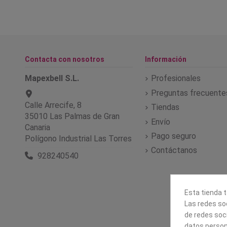
Contacta con nosotros
Información
Mapexbell S.L.
Profesionales
Preguntas frecuente
Calle Arrecife, 8
Tiendas
35010 Las Palmas de Gran
Envío
Canaria
Pago seguro
Polígono Industrial Las Torres
Contáctanos
928240540
Esta tienda t
Las redes soc
de redes soc
datos person