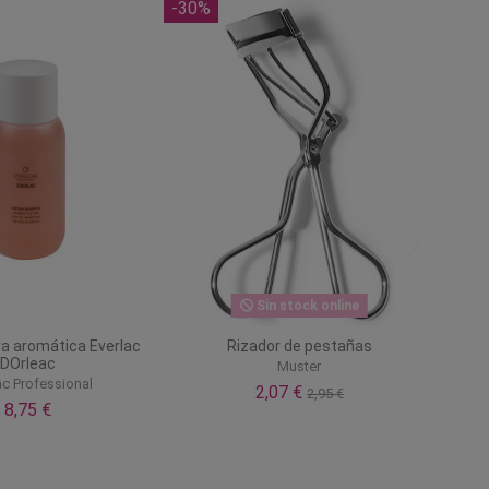
-30%
Sin stock online
a aromática Everlac
Rizador de pestañas
DOrleac
Muster
ac Professional
2,07 €
2,95 €
8,75 €