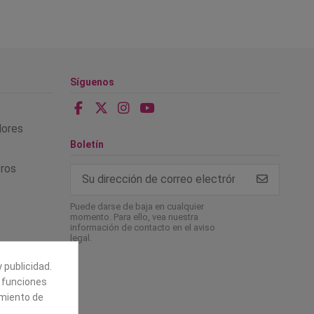
Síguenos
alores
Boletín
tros
Puede darse de baja en cualquier
momento. Para ello, vea nuestra
información de contacto en el aviso
legal.
 publicidad.
e funciones
amiento de