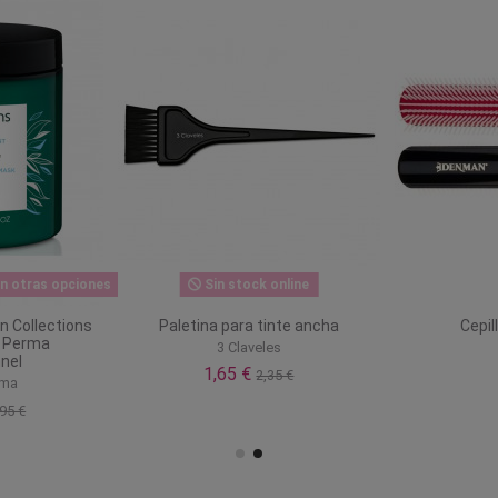
n otras opciones
Sin stock online
ón Collections
Paletina para tinte ancha
Cepil
e Perma
3 Claveles
nel
1,65 €
2,35 €
rma
95 €