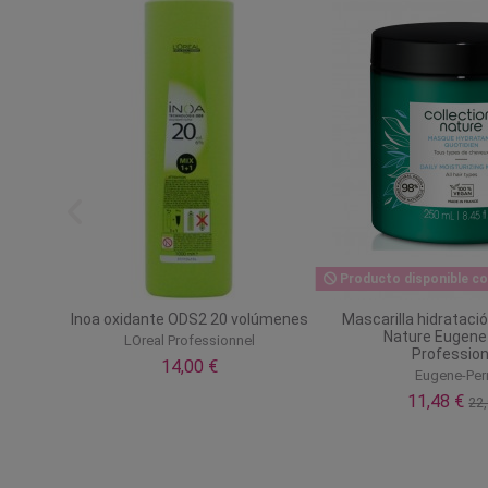
Producto disponible co
Scalp
Inoa oxidante ODS2 20 volúmenes
Mascarilla hidrataci
Nature Eugen
LOreal Professionnel
Profession
14,00 €
Eugene-Pe
11,48 €
22,