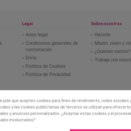
Legal
Sobre nosotros
Aviso legal
Historia
s
Condiciones generales de
Misión, visión y v
contratación
¿Quienes somos?
Envío
Trabaja con noso
Política de Cookies
Política de Privacidad
e pide que aceptes cookies para fines de rendimiento, redes sociales y
iales y las cookies publicitarias de terceros se utilizan para ofrecert
iales y anuncios personalizados. ¿Aceptas estas cookies y el proces
ales involucrados?