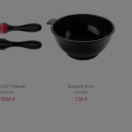
lo D3 7 hileras
Bol para tinte
Denman
Eurostil
18,60 €
1,50 €