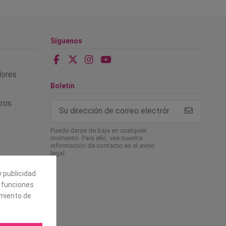
Síguenos
alores
Boletín
tros
Puede darse de baja en cualquier
momento. Para ello, vea nuestra
información de contacto en el aviso
legal.
 publicidad.
e funciones
amiento de