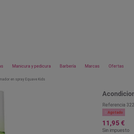
as
Manicura y pedicura
Barbería
Marcas
Ofertas
nador en spray Equave Kids
Acondicion
Referencia
32

Agotado
11,95 €
Sin impuesto