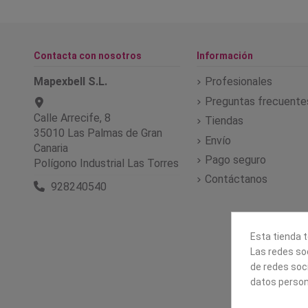
Contacta con nosotros
Información
Mapexbell S.L.
Profesionales
Preguntas frecuente
Calle Arrecife, 8
Tiendas
35010 Las Palmas de Gran
Envío
Canaria
Pago seguro
Polígono Industrial Las Torres
Contáctanos
928240540
Esta tienda t
Las redes soc
de redes soc
datos person