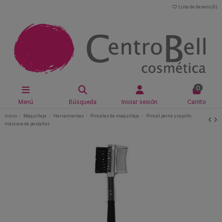
Lista de deseos (
0
)
0
Menú
Búsqueda
Iniciar sesión
Carrito
Inicio
Maquillaje
Herramientas
Pinceles de maquillaje
Pincel peine y cepillo
máscara de pestañas