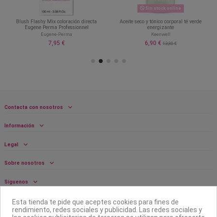
Sin stock online
Blush Flashy Mix coloración directa
Aceite seco y tónico corporal té verde
Eugene Perma Professionnel
energizante
Eugene-Perma
Keenwell
7,95 €
6,90 €
13,80 €
Contacta con nosotros
Información
Legal
Sobre nosotros
Síguenos
Boletín
Esta tienda te pide que aceptes cookies para fines de
rendimiento, redes sociales y publicidad. Las redes sociales y