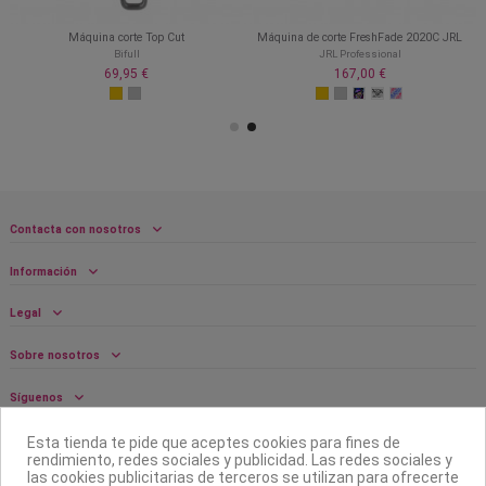
Máquina corte Top Cut
Máquina de corte FreshFade 2020C JRL
Bifull
JRL Professional
69,95 €
167,00 €
Contacta con nosotros
Información
Legal
Sobre nosotros
Síguenos
Boletín
Esta tienda te pide que aceptes cookies para fines de
rendimiento, redes sociales y publicidad. Las redes sociales y
las cookies publicitarias de terceros se utilizan para ofrecerte