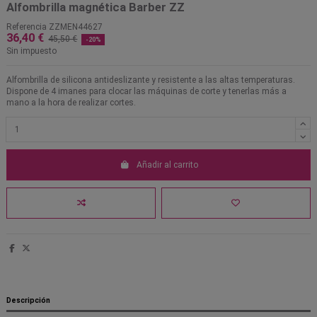
Alfombrilla magnética Barber ZZ
Referencia
ZZMEN44627
36,40 €
45,50 €
-20%
Sin impuesto
Alfombrilla de silicona antideslizante y resistente a las altas temperaturas.
Dispone de 4 imanes para clocar las máquinas de corte y tenerlas más a
mano a la hora de realizar cortes.
Añadir al carrito
Descripción