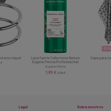
Si
d aros niquel
Laca fuerte Collections Nature
Capa para co
Eugene Perma Professionnel
ré
Eugene-Perma
€
1,95 €
3,90 €
Legal
Sobre nosotros