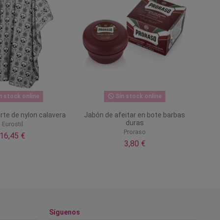
n stock online
Sin stock online
rte de nylon calavera
Jabón de afeitar en bote barbas
duras
Eurostil
Proraso
16,45 €
3,80 €
Síguenos