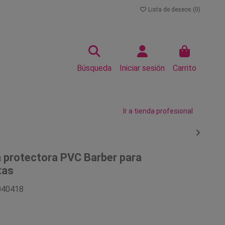
Lista de deseos (
0
)
Búsqueda
Iniciar sesión
Carrito
Ir a tienda profesional
a protectora PVC Barber para
tas
040418