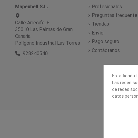
Mapexbell S.L.
Profesionales
Preguntas frecuente
Calle Arrecife, 8
Tiendas
35010 Las Palmas de Gran
Envío
Canaria
Pago seguro
Polígono Industrial Las Torres
Contáctanos
928240540
Esta tienda t
Las redes soc
de redes soc
datos person