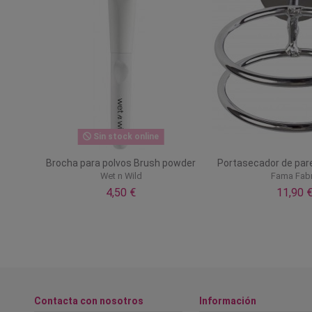
Sin stock online
Brocha para polvos Brush powder
Portasecador de pare
Wet n Wild
Fama Fab
4,50 €
11,90 
Contacta con nosotros
Información