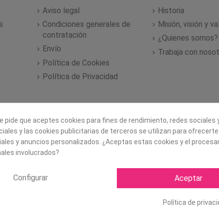
Aviso legal
Historia
s
Condiciones generales de
Misión, visión y v
contratación
¿Quienes somos?
Envío
Trabaja con noso
Política de Cookies
Política de Privacidad
e pide que aceptes cookies para fines de rendimiento, redes sociales y
iales y las cookies publicitarias de terceros se utilizan para ofrecert
iales y anuncios personalizados. ¿Aceptas estas cookies y el proces
ales involucrados?
Configurar
Aceptar
Copyright ©
2026 Mapexbell S
Política de privac