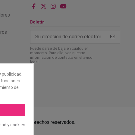
alores
Boletín
tros
Puede darse de baja en cualquier
momento. Para ello, vea nuestra
información de contacto en el aviso
legal.
 publicidad.
e funciones
amiento de
.L. Todos los derechos reservados.
idad y cookies