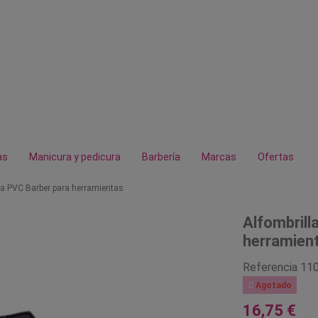
as
Manicura y pedicura
Barbería
Marcas
Ofertas
ora PVC Barber para herramientas
Alfombrill
herramien
Referencia
11

Agotado
16,75 €