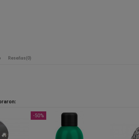
p
Reseñas
(0)
praron:
-50%