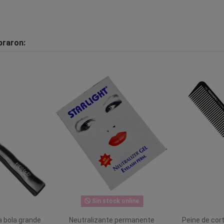
praron:
Sin stock online
a bola grande
Neutralizante permanente
Peine de cor