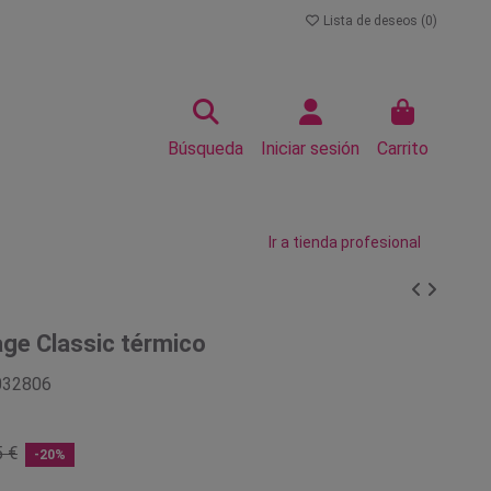
Lista de deseos (
0
)
Búsqueda
Iniciar sesión
Carrito
Ir a tienda profesional
age Classic térmico
032806
5 €
-20%