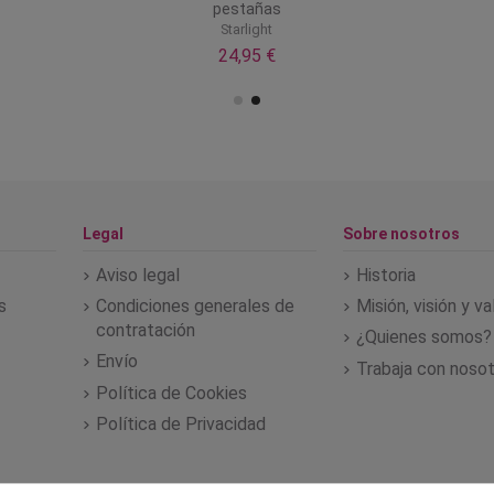
pestañas
Starlight
24,95 €
Legal
Sobre nosotros
Aviso legal
Historia
s
Condiciones generales de
Misión, visión y v
contratación
¿Quienes somos?
Envío
Trabaja con noso
Política de Cookies
Política de Privacidad