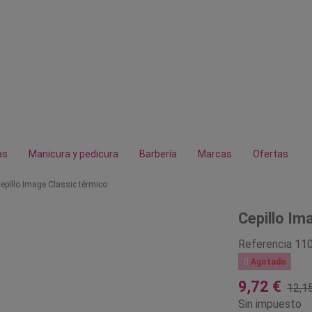
as
Manicura y pedicura
Barbería
Marcas
Ofertas
epillo Image Classic térmico
Cepillo Im
Referencia
11

Agotado
9,72 €
12,1
Sin impuesto