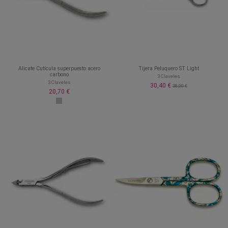
Alicate Cutícula superpuesto acero
Tijera Peluquero ST Light
carbono
3 Claveles
3 Claveles
30,40 €
38,00 €
20,70 €