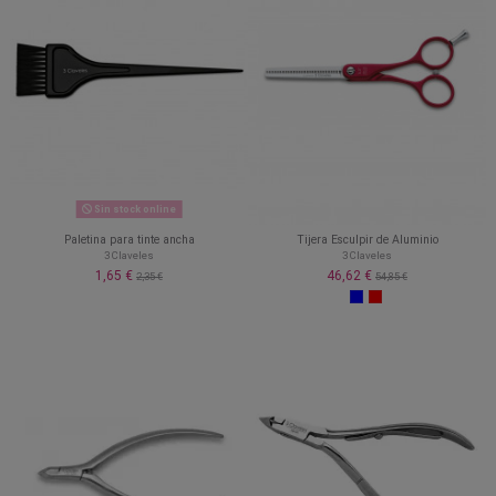
Sin stock online
Paletina para tinte ancha
Tijera Esculpir de Aluminio
3 Claveles
3 Claveles
1,65 €
46,62 €
2,35 €
54,85 €