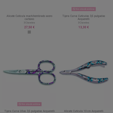
Sin stock online
Alicate Cutícula machihembrado acero
Tijera Curva Cutículas 3,5 pulgadas
carbono
Acquerelli
3 Claveles
3 Claveles
27,50 €
13,30 €
Sin stock online
Tijera Curva Uñas 3,5 pulgadas Acquerelli
Alicate Cutícula 10 cm Acquerelli