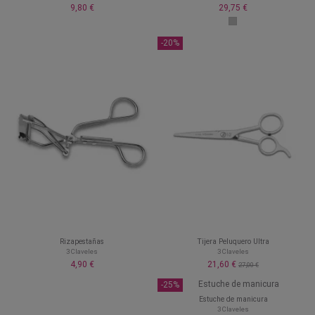
9,80 €
29,75 €
-20%
Rizapestañas
Tijera Peluquero Ultra
3 Claveles
3 Claveles
4,90 €
21,60 €
27,00 €
-25%
Estuche de manicura
3 Claveles