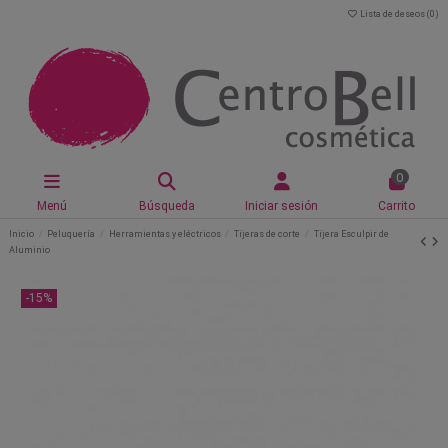
Lista de deseos (
0
)
0
Menú
Búsqueda
Iniciar sesión
Carrito
Inicio
Peluquería
Herramientas y eléctricos
Tijeras de corte
Tijera Esculpir de
Aluminio
-15%