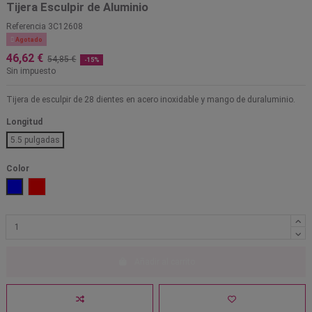
Tijera Esculpir de Aluminio
Referencia
3C12608

Agotado
46,62 €
54,85 €
-15%
Sin impuesto
Tijera de esculpir de 28 dientes en acero inoxidable y mango de duraluminio.
Longitud
5.5 pulgadas
Color
Azul
Rojo
Añadir al carrito