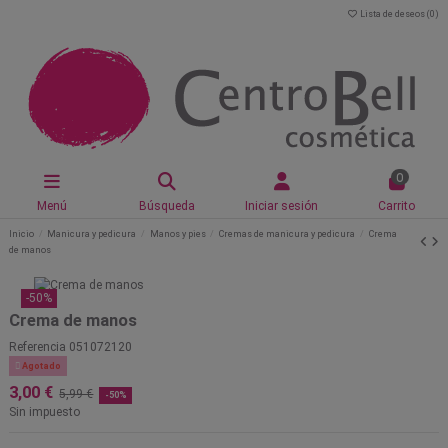
Lista de deseos (
0
)
0
Menú
Búsqueda
Iniciar sesión
Carrito
Inicio
Manicura y pedicura
Manos y pies
Cremas de manicura y pedicura
Crema
de manos
-50%
Crema de manos
Referencia
051072120

Agotado
3,00 €
5,99 €
-50%
Sin impuesto