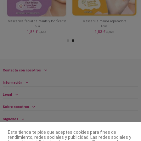
Mascarilla facial calmante y tonificante
Mascarilla manos reparadora
Loua
Loua
1,83 €
1,83 €
3,65 €
3,65 €
Contacta con nosotros
Información
Legal
Sobre nosotros
Síguenos
Boletín
Esta tienda te pide que aceptes cookies para fines de
rendimiento, redes sociales y publicidad. Las redes sociales y