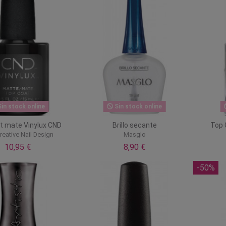
in stock online
Sin stock online
t mate Vinylux CND
Brillo secante
Top 
eative Nail Design
Masglo
10,95 €
8,90 €
-50%