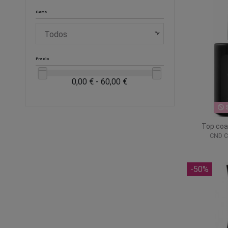
Gama
Precio
0,00 € - 60,00 €
S
Top coa
CND Cr
-50%