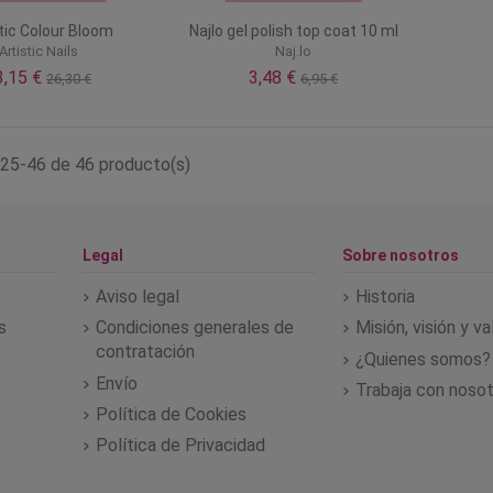
tic Colour Bloom
Najlo gel polish top coat 10 ml
Artistic Nails
Naj.lo
3,15 €
3,48 €
26,30 €
6,95 €
25-46 de 46 producto(s)
Legal
Sobre nosotros
Aviso legal
Historia
s
Condiciones generales de
Misión, visión y v
contratación
¿Quienes somos?
Envío
Trabaja con noso
Política de Cookies
Política de Privacidad