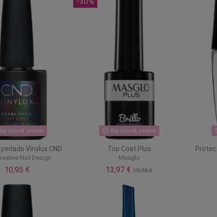
-30%
in stock online
Sin stock online
 perlado Vinylux CND
Top Coat Plus
Protec
eative Nail Design
Masglo
10,95 €
13,97 €
19,95 €