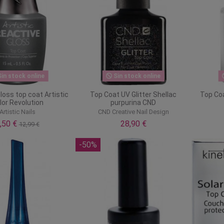
in stock online
Sin stock online
loss top coat Artistic
Top Coat UV Glitter Shellac
Top Coa
lor Revolution
purpurina CND
Artistic Nails
CND Creative Nail Design
,50 €
28,90 €
12,99 €
-50%