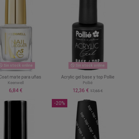
Sin stock online
Sin stock online
Coat mate para uñas
Acrylic gel base y top Pollie
Keenwell
Pollié
6,84 €
12,36 €
17,65 €
-20%