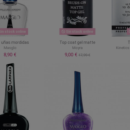
in stock online
Sin stock online
lo uñas mordidas
Top coat gel matte
T
Masglo
Moyra
Kinetics
8,90 €
9,00 €
17,99 €