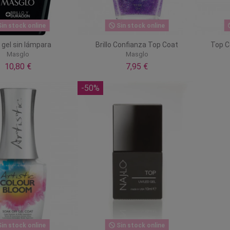
in stock online
Sin stock online
o gel sin lámpara
Brillo Confianza Top Coat
Top C
Masglo
Masglo
10,80 €
7,95 €
-50%
in stock online
Sin stock online