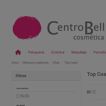
Peluquería
Estética
Maquillaje
Pestañ
Inicio
Manicura y pedicura
Uñas
Top Coats
Top Coa
Filtros
Descuentos
Si
(3)
En stock