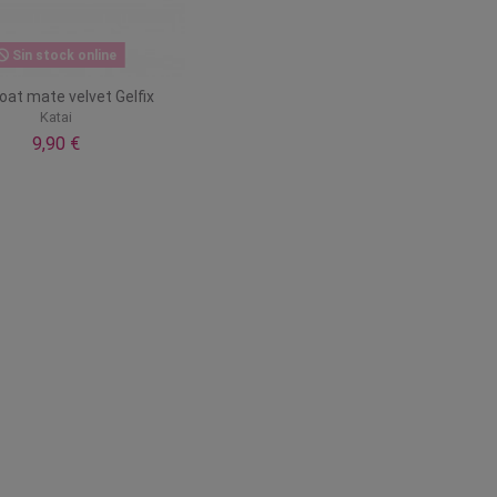
Sin stock online
oat mate velvet Gelfix
Katai
9,90 €