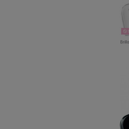
S
Bril