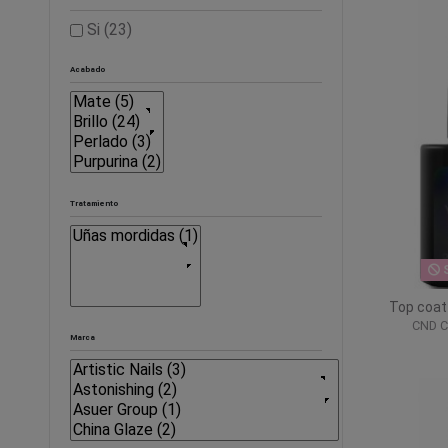
Si
(23)
Acabado
Tratamiento
S
Top coat
CND Cr
Marca