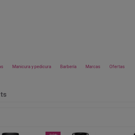
as
Manicura y pedicura
Barbería
Marcas
Ofertas
ts