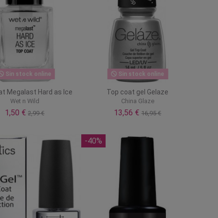
Sin stock online
Sin stock online
t Megalast Hard as Ice
Top coat gel Gelaze
Wet n Wild
China Glaze
1,50 €
13,56 €
2,99 €
16,95 €
-40%