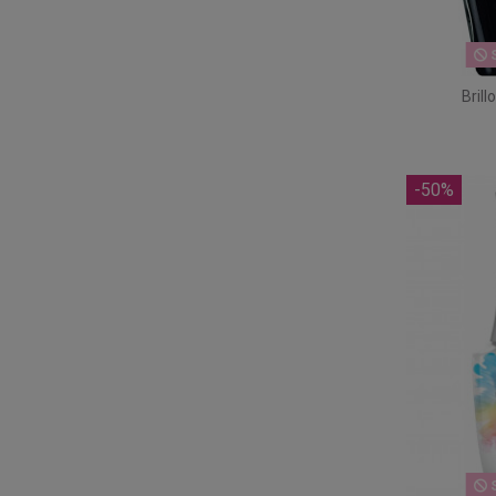
S
Brill
-50%
S