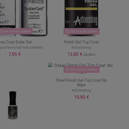
Sin stock online
Sin stock online
op Coat Solar Gel
Finish Gel Top Coat
 professional nail systems
Astonishing
7,95 €
13,80 €
23,00 €
Sin stock online
Steel Finish Gel Top Coat No
Wipe
Astonishing
19,90 €