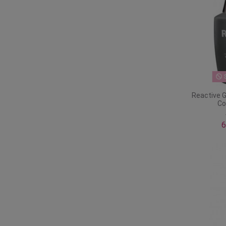
S
Reactive G
Co
6