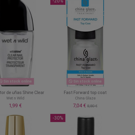
-20%
Sin stock online
Sin stock online
tor de uñas Shine Clear
Fast Forward top coat
Wet n Wild
China Glaze
1,99 €
7,04 €
8,80 €
-30%