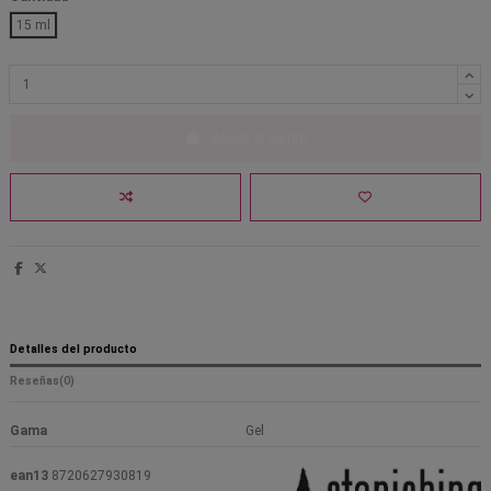
15 ml
Añadir al carrito
Detalles del producto
Reseñas
(0)
Gama
Gel
ean13
8720627930819