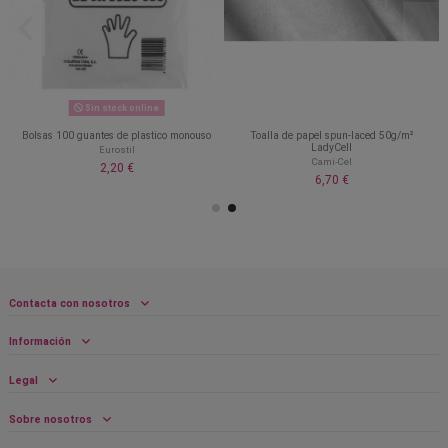
Sin stock online
Bolsas 100 guantes de plastico monouso
Toalla de papel spun-laced 50g/m²
LadyCell
Eurostil
Cami-Cel
2,20 €
6,70 €
Contacta con nosotros
Información
Legal
Sobre nosotros