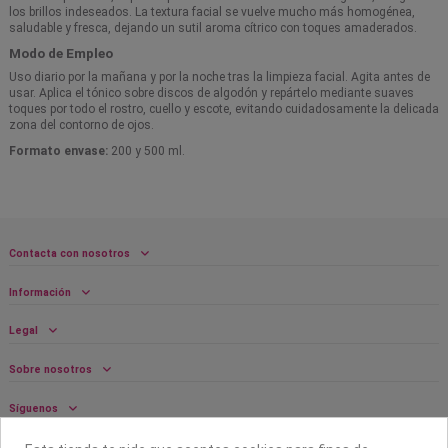
los brillos indeseados. La textura facial se vuelve mucho más homogénea,
saludable y fresca, dejando un sutil aroma cítrico con toques amaderados.
Modo de Empleo
Uso diario por la mañana y por la noche tras la limpieza facial. Agita antes de
usar. Aplica el tónico sobre discos de algodón y repártelo mediante suaves
toques por todo el rostro, cuello y escote, evitando cuidadosamente la delicada
zona del contorno de ojos.
Formato envase:
200 y 500 ml.
Contacta con nosotros
Información
Legal
Sobre nosotros
Síguenos
Boletín