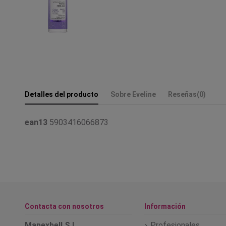
Detalles del producto
Sobre Eveline
Reseñas
(0)
ean13
5903416066873
Contacta con nosotros
Información
Mapexbell S.L.
Profesionales