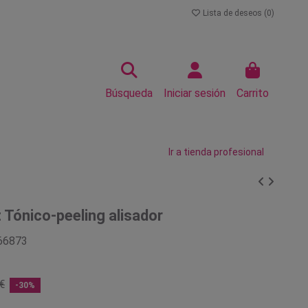
Lista de deseos (
0
)
Búsqueda
Iniciar sesión
Carrito
Ir a tienda profesional
 Tónico-peeling alisador
66873
€
-30%