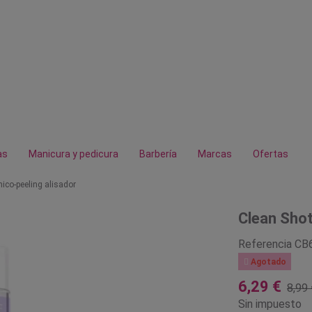
as
Manicura y pedicura
Barbería
Marcas
Ofertas
ico-peeling alisador
Clean Shot
Referencia
CB

Agotado
6,29 €
8,99 
Sin impuesto