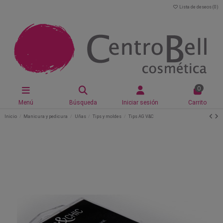
Lista de deseos (
0
)
0
Menú
Búsqueda
Iniciar sesión
Carrito
Inicio
Manicura y pedicura
Uñas
Tips y moldes
Tips AG V&C