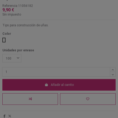
Referencia
11056182
9,90 €
Sin impuesto
Tips para construcción de uñas.
Color
Transparente
Ultrablanco
Natural
Unidades por envase
Añadir al carrito