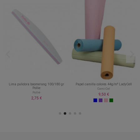
Lima pulidora boomerang 100/180 gr
Papel camilla colores 44g/m² LadyCell
Pollie
Cami-Cel
Pollié
9,50 €
2,75 €