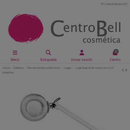
Lista de deseos (
0
)
0
Menú
Búsqueda
Iniciar sesión
Carrito
Inicio
Estética
Herramientas y eléctricos
Lupas
Lupa Expand de mesa con luz 3
dioptrías