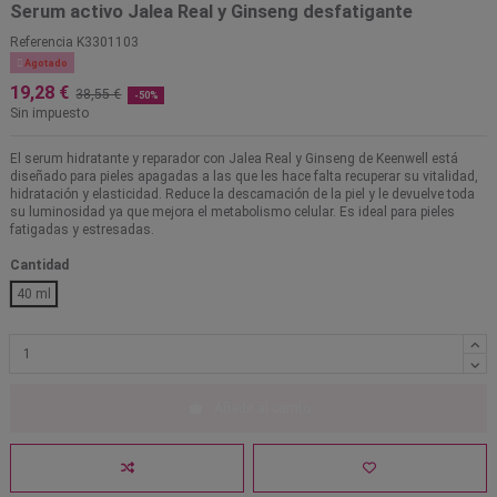
Serum activo Jalea Real y Ginseng desfatigante
Referencia
K3301103

Agotado
19,28 €
38,55 €
-50%
Sin impuesto
El serum hidratante y reparador con Jalea Real y Ginseng de Keenwell está
diseñado para pieles apagadas a las que les hace falta recuperar su vitalidad,
hidratación y elasticidad. Reduce la descamación de la piel y le devuelve toda
su luminosidad ya que mejora el metabolismo celular. Es ideal para pieles
fatigadas y estresadas.
Cantidad
40 ml
Añadir al carrito