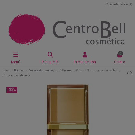
Lista de deseos (
0
)
0
Menú
Búsqueda
Iniciar sesión
Carrito
Inicio
Estética
Cuidado dermatológico
Serums estética
Serum activo Jalea Real y
Ginseng desfatigante
-50%