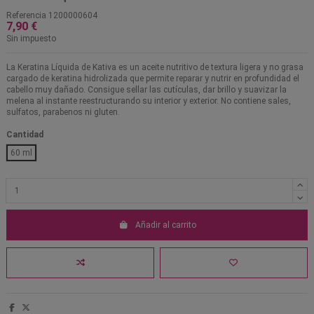
Referencia
1200000604
7,90 €
Sin impuesto
La Keratina Líquida de Kativa es un aceite nutritivo de textura ligera y no grasa
cargado de keratina hidrolizada que permite reparar y nutrir en profundidad el
cabello muy dañado. Consigue sellar las cutículas, dar brillo y suavizar la
melena al instante reestructurando su interior y exterior. No contiene sales,
sulfatos, parabenos ni gluten.
Cantidad
60 ml
Añadir al carrito