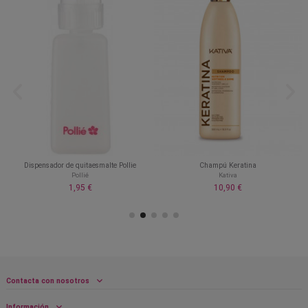
s
Dispensador de quitaesmalte Pollie
Champú Keratina
Pollié
Kativa
1,95 €
10,90 €
Contacta con nosotros
Información