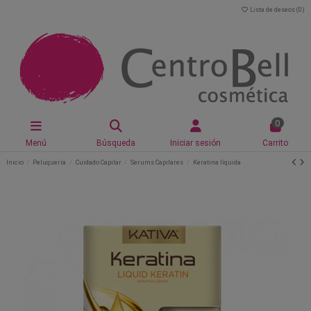
Lista de deseos (
0
)
0
Menú
Búsqueda
Iniciar sesión
Carrito
Inicio
Peluquería
Cuidado Capilar
Serums Capilares
Keratina líquida