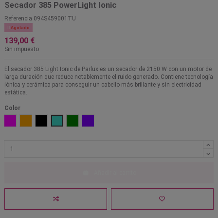
Secador 385 PowerLight Ionic
Referencia
094S459001TU

Agotado
139,00 €
Sin impuesto
El secador 385 Light Ionic de Parlux es un secador de 2150 W con un motor de
larga duración que reduce notablemente el ruido generado. Contiene tecnología
iónica y cerámica para conseguir un cabello más brillante y sin electricidad
estática.
Color
Fucsia
Naranja
Negro
Turquesa
Verde
Violeta
Añadir al carrito