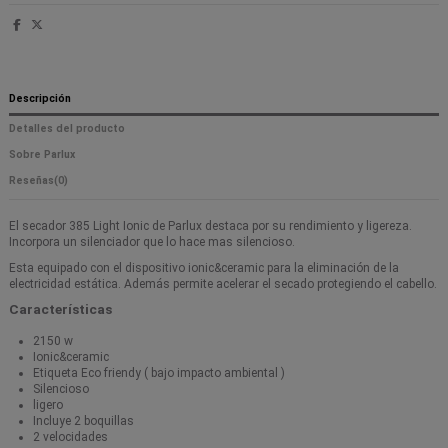
Descripción
Detalles del producto
Sobre Parlux
Reseñas
(0)
El secador 385 Light Ionic de Parlux destaca por su rendimiento y ligereza.
Incorpora un silenciador que lo hace mas silencioso.
Esta equipado con el dispositivo ionic&ceramic para la eliminación de la
electricidad estática. Además permite acelerar el secado protegiendo el cabello.
Características
2150 w
Ionic&ceramic
Etiqueta Eco friendy ( bajo impacto ambiental )
Silencioso
ligero
Incluye 2 boquillas
2 velocidades