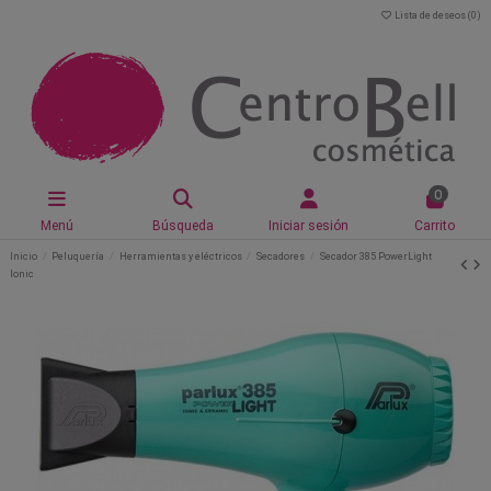
Lista de deseos (
0
)
0
Menú
Búsqueda
Iniciar sesión
Carrito
Inicio
Peluquería
Herramientas y eléctricos
Secadores
Secador 385 PowerLight
Ionic