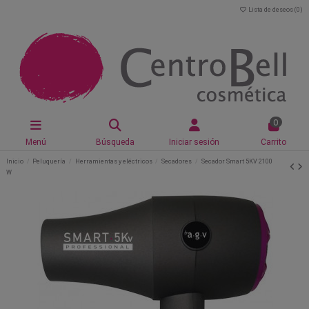
Lista de deseos (
0
)
0
Menú
Búsqueda
Iniciar sesión
Carrito
Inicio
Peluquería
Herramientas y eléctricos
Secadores
Secador Smart 5KV 2100
W