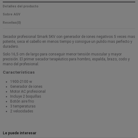
Detalles del producto
Sobre AGV
Reseñas
(0)
Secador profesional Smark 5KV con generador de iones negativos 5 veces mas
potente, seca el cabello en menos tiempo y consigue un pulido mas perfecto y
duradero.
Solo 16,5 cm de largo para conseguir menor tensión muscular y mayor
precisión. El primer secador terapéutico para hombro, espalda, brazo, codo y
mano del profesional.
Características
1900-2100 w
Generador de iones
Motor AC profesional
Incluye 2 boquillas
Botón aire frio
3 temperaturas
2 velocidades
Le puede interesar